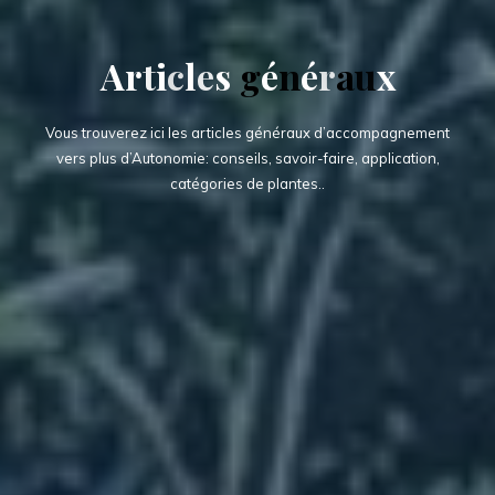
A
r
t
i
c
l
e
s
g
é
n
é
r
a
u
x
Vous trouverez ici les articles généraux d’accompagnement
vers plus d’Autonomie: conseils, savoir-faire, application,
catégories de plantes..